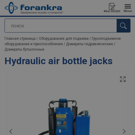
ваш запрос
Меню
поиск
Продукт добавлен в ваш запрос
Главная страница
/
Оборудование для подъема
/
Грузоподъемное
оборудование и приспособления
/
Домкраты гидравлические
/
Домкраты бутылочные
Hydraulic air bottle jacks