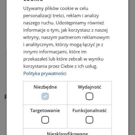
Marking:
Код товара
Add to cart
More details
Używamy plików cookie w celu
ENGLISH TRANSLATION
personalizacji treści, reklam i analizy
45050039F
naszego ruchu. Udostępniamy również
informacje o tym, jak korzystasz z naszej
witryny, naszym partnerom reklamowym
45050036F
i analitycznym, którzy mogą łączyć je z
innymi informacjami, które im
45050037F
przekazałeś lub które zebrali w wyniku
korzystania przez Ciebie z ich usług.
Polityka prywatności
Niezbędne
Wydajność
Related products
Targetowanie
Funkcjonalność
Niesklasyfikowane