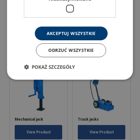
Hydraulic bottle jack
Hydraulical toe jacks
AKCEPTUJ WSZYSTKIE
View Product
View Product
ODRZUĆ WSZYSTKIE
POKAŻ SZCZEGÓŁY
Mechanical jack
Truck jacks
View Product
View Product