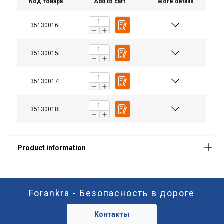
Код товара
Add to cart
More details
35130016F
35130015F
35130017F
35130018F
Forankra - Безопасность в дороге
Контакты