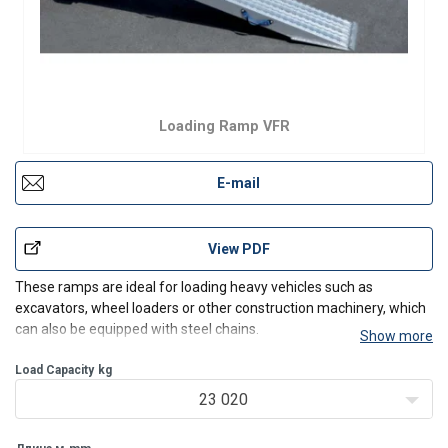
Loading Ramp VFR
E-mail
View PDF
These ramps are ideal for loading heavy vehicles such as
excavators, wheel loaders or other construction machinery, which
can also be equipped with steel chains.
Show more
The support and connection options consist of tongue or
suspension profiles.
Load Capacity
kg
These loading ramps are optionally available in a foldabl
23 020