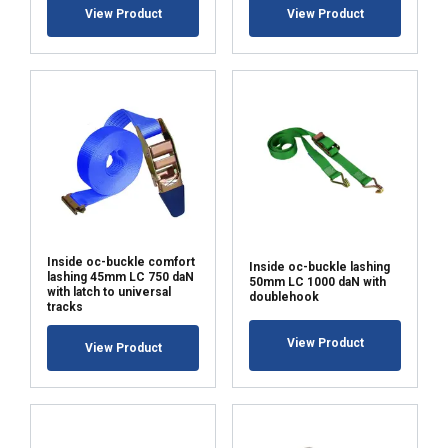
AKCEPTUJ WSZYSTKIE
View Product
View Product
ODRZUĆ WSZYSTKIE
POKAŻ SZCZEGÓŁY
Inside oc-buckle comfort
Inside oc-buckle lashing
lashing 45mm LC 750 daN
50mm LC 1000 daN with
with latch to universal
doublehook
tracks
View Product
View Product