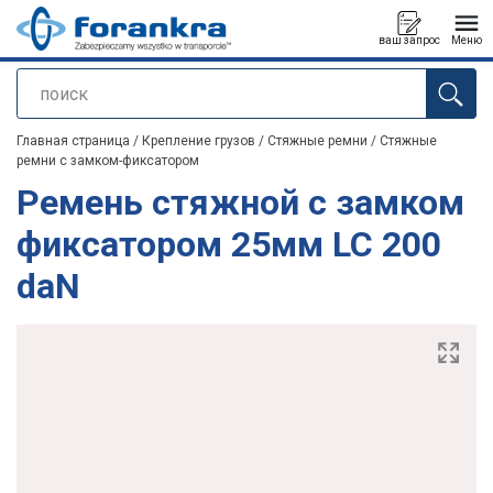
ваш запрос
Меню
поиск
Продукт добавлен в ваш запрос
Главная страница
/
Крепление грузов
/
Стяжные ремни
/
Стяжные
ремни с замком-фиксатором
Ремень стяжной с замком
фиксатором 25мм LC 200
daN