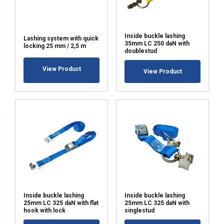
informacje o tym, jak korzystasz z naszej
witryny, naszym partnerom reklamowym
i analitycznym, którzy mogą łączyć je z
Inside buckle lashing
innymi informacjami, które im
Lashing system with quick
35mm LC 250 daN with
locking 25 mm / 2,5 m
przekazałeś lub które zebrali w wyniku
doublestud
korzystania przez Ciebie z ich usług.
View Product
View Product
Polityka prywatności
Niezbędne
Wydajność
Targetowanie
Funkcjonalność
Niesklasyfikowane
Inside buckle lashing
Inside buckle lashing
25mm LC 325 daN with flat
25mm LC 325 daN with
hook with lock
singlestud