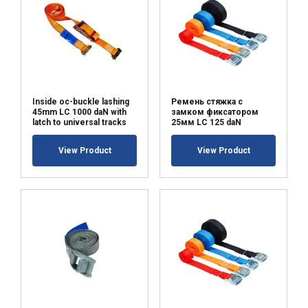
Inside oc-buckle lashing
Ремень стяжка с
45mm LC 1000 daN with
замком фиксатором
latch to universal tracks
25мм LC 125 daN
View Product
View Product