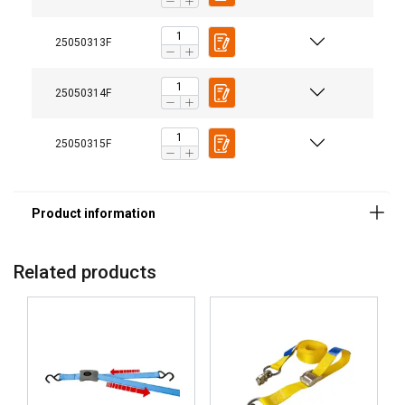
Note:
25050313F
25050314F
25050315F
Related products
Ta strona używa plików
cookie
POLISH
Używamy plików cookie w celu
ENGLISH TRANSLATION
personalizacji treści, reklam i analizy
naszego ruchu. Udostępniamy również