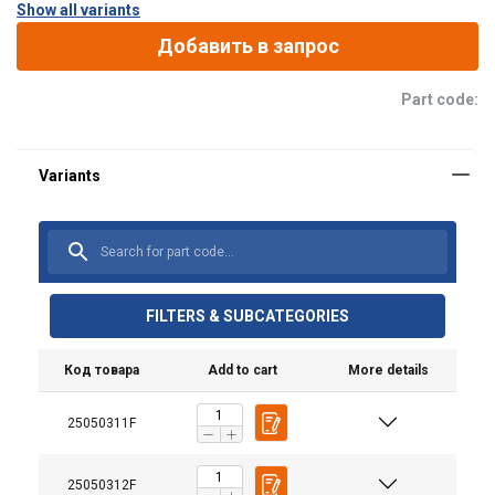
Show all variants
Добавить в запрос
Part code:
FILTERS & SUBCATEGORIES
Код товара
Add to cart
More details
25050311F
Material:
Marking:
Standard:
25050312F