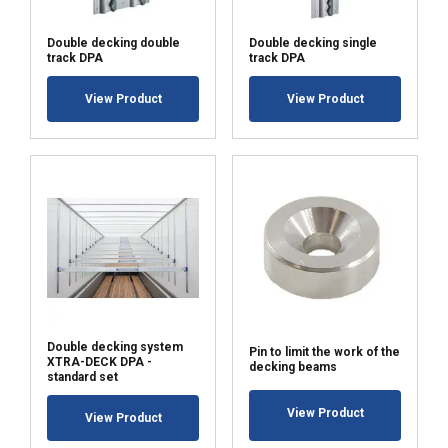
Niezbędne
Wydajność
Double decking double
Double decking single
track DPA
track DPA
Targetowanie
Funkcjonalność
View Product
View Product
Niesklasyfikowane
AKCEPTUJ WSZYSTKIE
ODRZUĆ WSZYSTKIE
Double decking system
Pin to limit the work of the
XTRA-DECK DPA -
decking beams
POKAŻ SZCZEGÓŁY
standard set
View Product
View Product