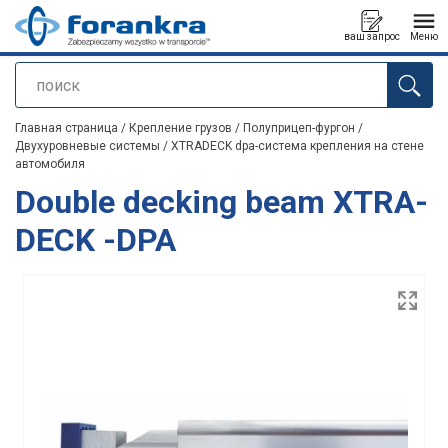
ваш запрос
Меню
поиск
Продукт добавлен в ваш запрос
Главная страница
/
Крепление грузов
/
Полуприцеп-фургон
/
Двухуровневые системы
/
XTRADECK dpa-система крепления на стене
автомобиля
Double decking beam XTRA-
DECK -DPA