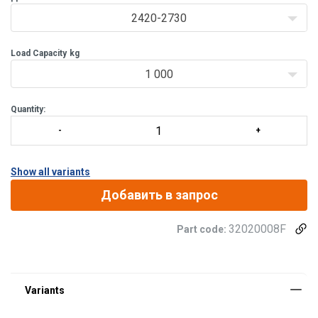
2420-2730
Load Capacity
kg
1 000
Quantity:
Show all variants
Добавить в запрос
32020008F
Part code: