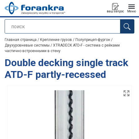
ваш запрос
Меню
поиск
Продукт добавлен в ваш запрос
Главная страница
/
Крепление грузов
/
Полуприцеп-фургон
/
Двухуровневые системы
/
XTRADECK ATD-F - система с рейками
частично встроенными в стену
Double decking single track
ATD-F partly-recessed