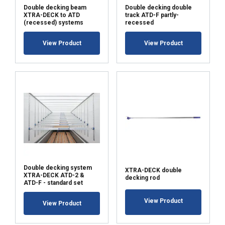
Double decking beam
Double decking double
XTRA-DECK to ATD
track ATD-F partly-
(recessed) systems
recessed
View Product
View Product
AKCEPTUJ WSZYSTKIE
ODRZUĆ WSZYSTKIE
POKAŻ SZCZEGÓŁY
Double decking system
XTRA-DECK double
XTRA-DECK ATD-2 &
decking rod
ATD-F - standard set
View Product
View Product