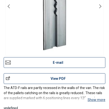
E-mail
View PDF
The ATD-F rails are partly recessed in the walls of the van. The risk
of the pallets catching on the rails is greatly reduced.. These rails
are supplied marked with 6 positioning lines every 125 mm to
Show more
serve as a reference for fast and efficient horizontal positioning of
the support beams.
undefined