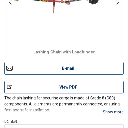
Lashing Chain with Loadbinder
E-mail
View PDF
The chain lashing for securing cargo is made of Grade 8 (G80)
components. All elements are permanently connected, ensuring
fast and safe installation.
Show more
The lashing consists of one shorter and one longer chain section.
One end is fitted with a hook, while the other features a tensioner
LC
daN