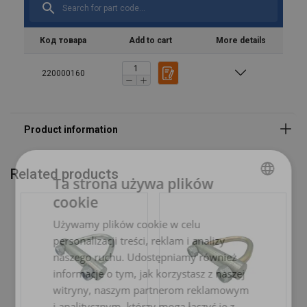
Код товара
Add to cart
More details
220000160
Related products
Ta strona używa plików
cookie
POLISH
Używamy plików cookie w celu
ENGLISH TRANSLATION
personalizacji treści, reklam i analizy
naszego ruchu. Udostępniamy również
informacje o tym, jak korzystasz z naszej
witryny, naszym partnerom reklamowym
i analitycznym, którzy mogą łączyć je z