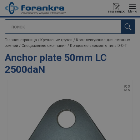
ваш запрос
Меню
поиск
Продукт добавлен в ваш запрос
Главная страница
/
Крепление грузов
/
Комплектующие для стяжных
ремней
/
Специальные окончания
/
Концевые элементы типа D-O-T
Anchor plate 50mm LC
2500daN