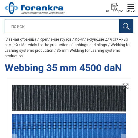
ваш запрос
Меню
поиск
Продукт добавлен в ваш запрос
Главная страница
/
Крепление грузов
/
Комплектующие для стяжных
ремней
/
Materials for the production of lashings and slings
/
Webbing for
Lashing systems production
/
35 mm Webbing for Lashing systems
production
Webbing 35 mm 4500 daN