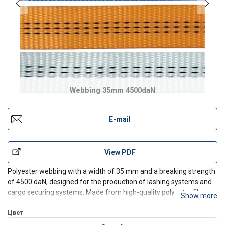
Webbing 35mm 4500daN
E-mail
View PDF
Polyester webbing with a width of 35 mm and a breaking strength
of 4500 daN, designed for the production of lashing systems and
cargo securing systems. Made from high-quality polyester fibres,
Show more
it offers excellent resistance to stretching, abrasion, and weather
conditions.
Цвет