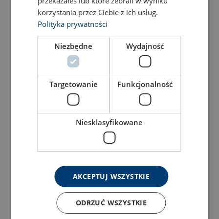
przekazałeś lub które zebrali w wyniku
View Product
View Product
korzystania przez Ciebie z ich usług.
Polityka prywatności
Niezbędne
Wydajność
Targetowanie
Funkcjonalność
Niesklasyfikowane
Планка крепления Airline
Планка крепления Airline
с фланцем
View Product
View Product
AKCEPTUJ WSZYSTKIE
ODRZUĆ WSZYSTKIE