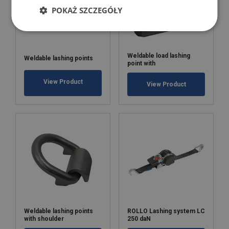
POKAŻ SZCZEGÓŁY
Weldable load lashing
Weldable lashing points
point with
View Product
View Product
Weldable lashing points
ROLLO Lashing system LC
with shoulder
250 daN