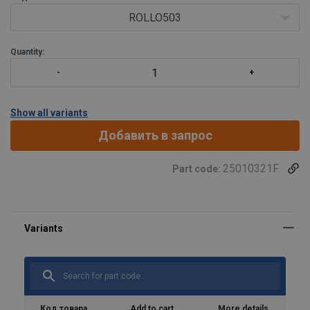
vans or any equivalent
ROLLO503
ratchet unit can be bolted onto the floor
Quantity:
P
Show all variants
Добавить в запрос
25010321F
Part code:
Код товара
Add to cart
More details