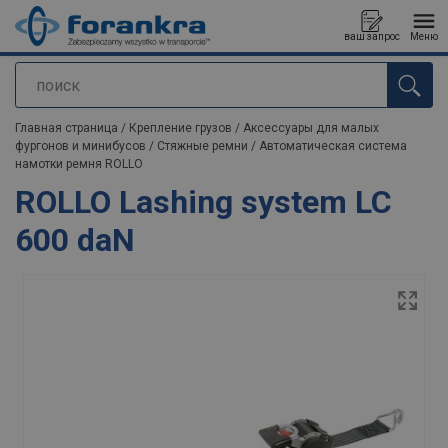
ваш запрос
Меню
поиск
Продукт добавлен в ваш запрос
Главная страница
/
Крепление грузов
/
Аксессуары для малых
фургонов и минибусов
/
Стяжные ремни
/
Автоматическая система
намотки ремня ROLLO
ROLLO Lashing system LC
600 daN