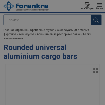
ваш запрос
Меню
поиск
Продукт добавлен в ваш запрос
Главная страница
/
Крепление грузов
/
Аксессуары для малых
фургонов и минибусов
/
Алюминиевые распорные балки
/
Балки
алюминиевые
Rounded universal
aluminium cargo bars