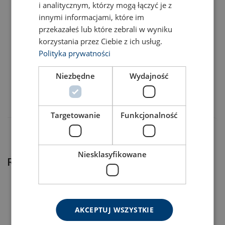
i analitycznym, którzy mogą łączyć je z
innymi informacjami, które im
przekazałeś lub które zebrali w wyniku
Код товара
Add to cart
More details
korzystania przez Ciebie z ich usług.
Polityka prywatności
23010025F
Niezbędne
Wydajność
23010024F
Targetowanie
Funkcjonalność
Niesklasyfikowane
Related products
AKCEPTUJ WSZYSTKIE