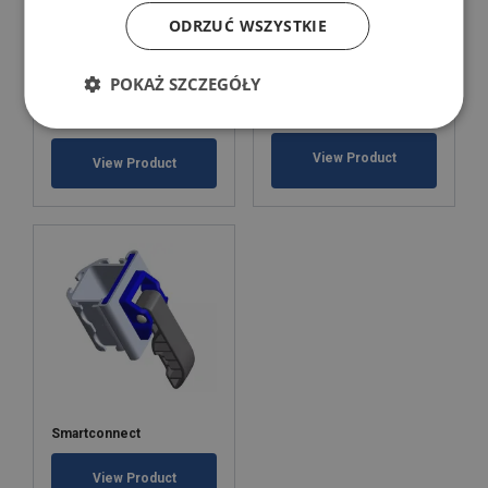
ODRZUĆ WSZYSTKIE
POKAŻ SZCZEGÓŁY
KIM 55 decking beam to
Smartbar FORANKRA HD
Airline
View Product
View Product
Smartconnect
View Product