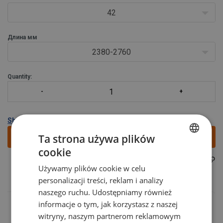
42
Длина мм
2380-2760
Quantity:
Show all variants
Добавить в запрос
Ta strona używa plików
cookie
POLISH
23010025F
Part code:
Używamy plików cookie w celu
ENGLISH TRANSLATION
personalizacji treści, reklam i analizy
naszego ruchu. Udostępniamy również
informacje o tym, jak korzystasz z naszej
witryny, naszym partnerom reklamowym