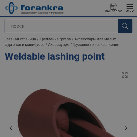
ваш запрос
Меню
поиск
Продукт добавлен в ваш запрос
Главная страница
/
Крепление грузов
/
Аксессуары для малых
фургонов и минибусов
/
Аксессуары
/
Грузовые точки крепления
Weldable lashing point