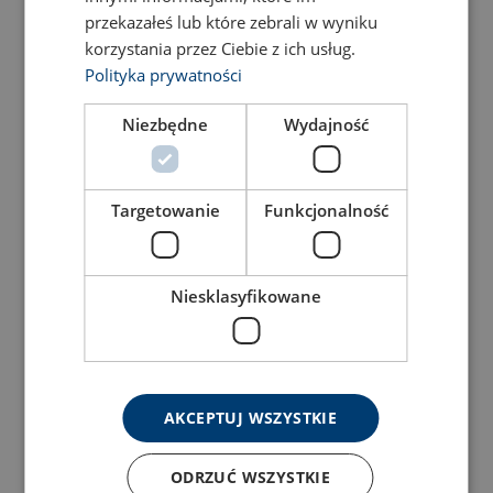
250 daN
przekazałeś lub które zebrali w wyniku
View Product
korzystania przez Ciebie z ich usług.
View Product
Polityka prywatności
Niezbędne
Wydajność
Targetowanie
Funkcjonalność
Niesklasyfikowane
Weldable lashing points
Weldable lashing points
with shoulder
View Product
View Product
AKCEPTUJ WSZYSTKIE
ODRZUĆ WSZYSTKIE