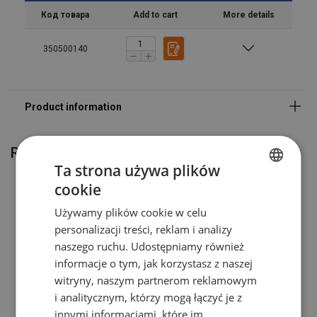
Код товара
Add to cart
More details
350500140
Related products
Ta strona używa plików
cookie
POLISH
Używamy plików cookie w celu
ENGLISH TRANSLATION
personalizacji treści, reklam i analizy
naszego ruchu. Udostępniamy również
informacje o tym, jak korzystasz z naszej
witryny, naszym partnerom reklamowym
i analitycznym, którzy mogą łączyć je z
ROLLO Lashing system LC
Cargo nets
innymi informacjami, które im