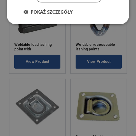
POKAŻ SZCZEGÓŁY
Weldable load lashing
Weldable recesseable
point with
lashing points
View Product
View Product