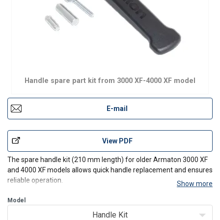
Handle spare part kit from 3000 XF-4000 XF model
E-mail
View PDF
The spare handle kit (210 mm length) for older Armaton 3000 XF
and 4000 XF models allows quick handle replacement and ensures
reliable operation.
Show more
Includes an ergonomic handle and mounting components for easy
installation. Designed for durability and heavy use.
Model
Handle Kit