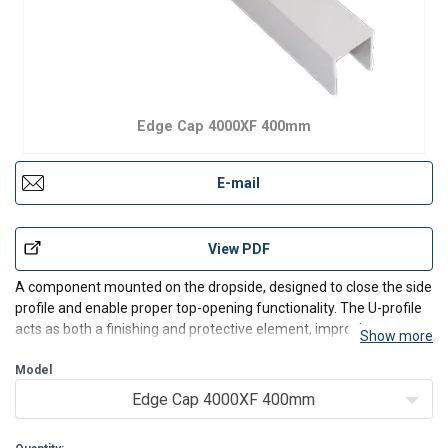
Edge Cap 4000XF 400mm
E-mail
View PDF
A component mounted on the dropside, designed to close the side
Ta strona używa plików
profile and enable proper top-opening functionality. The U-profile
cookie
POLISH
acts as both a finishing and protective element, improving
Show more
durability and overall appearance of the body.
Używamy plików cookie w celu
ENGLISH TRANSLATION
Made from durable material, resistant to weather conditions and
Model
personalizacji treści, reklam i analizy
Edge Cap 4000XF 400mm
naszego ruchu. Udostępniamy również
informacje o tym, jak korzystasz z naszej