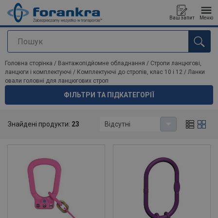
Ваш запит
Меню
Пошук
added to your quote
Головна сторінка
/
Вантажопідйомне обладнання
/
Стропи ланцюгові,
ланцюги і комплектуючі
/
Комплектуючі до стропів, клас 10 і 12
/
Ланки
овали головні для ланцюгових строп
ФІЛЬТРИ ТА ПІДКАТЕГОРІЇ
Ланки овали головні для ланцюгових строп
Знайдені продукти:
23
Відсутні
Основні з'єднувальні ланки для ланцюгових строп, клас 10 і 12