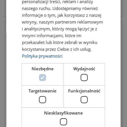
personalizacji treści, reklam i analizy
Подивитись товар
Подивитись товар
naszego ruchu. Udostępniamy również
informacje o tym, jak korzystasz z naszej
witryny, naszym partnerom reklamowym
i analitycznym, którzy mogą łączyć je z
innymi informacjami, które im
przekazałeś lub które zebrali w wyniku
korzystania przez Ciebie z ich usług.
Polityka prywatności
Niezbędne
Wydajność
Ланка головна з овалами
Ланка головна з овалами
GL/S-2 клас 10
GL/S-1 клас 10
Вантажопідйомність: 3.55 - 21.2 тон
Вантажопідйомність: 4 - 19 тон
Targetowanie
Funkcjonalność
Клас: 10 - 10
Клас: 10 - 10
Niesklasyfikowane
Подивитись товар
Подивитись товар