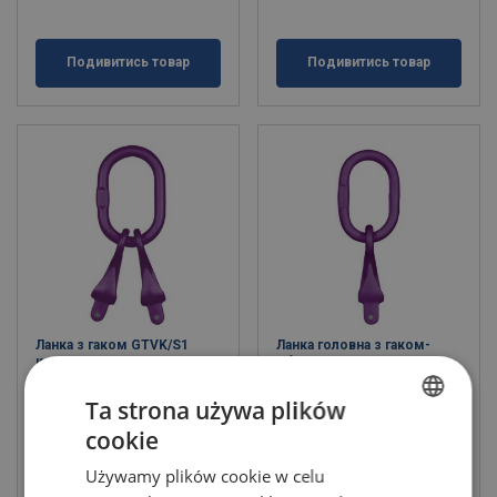
Подивитись товар
Подивитись товар
Ланка з гаком GTVK/S1
Ланка головна з гаком-
клас 10
обмежувачем GTVK/S1
Клас 10
Вантажопідйомність: 2 - 14 тон
Ta strona używa plików
Клас: 10 - 10
Вантажопідйомність: 1.4 - 10 тон
Клас: 10 - 10
cookie
POLISH
Używamy plików cookie w celu
ENGLISH TRANSLATION