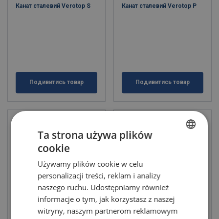
Канат сталевий Verotop S
Канат сталевий Verotop P
Подивитись товар
Подивитись товар
Ta strona używa plików
cookie
POLISH
Używamy plików cookie w celu
ENGLISH TRANSLATION
personalizacji treści, reklam i analizy
naszego ruchu. Udostępniamy również
informacje o tym, jak korzystasz z naszej
Канат сталевий Verotop E
Канат сталевий Verotop
witryny, naszym partnerom reklamowym