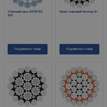
Сталевий трос ROPETEX
Канат сталевий Verotop S+
S55
Подивитись товар
Подивитись товар