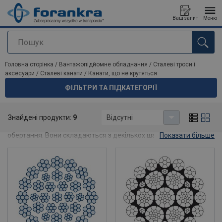
Ваш запит
Меню
Пошук
added to your quote
Головна сторінка
/
Вантажопідйомне обладнання
/
Сталеві троси і
аксесуари
/
Сталеві канати
/
Канати, що не крутяться
ФІЛЬТРИ ТА ПІДКАТЕГОРІЇ
Канати, що не крутяться
Знайдені продукти:
9
Відсутні
Forankra пропонує широкий асортимент канатів, стійких до
обертання. Вони складаються з декількох шарів переплетень,
Показати більше
які разом надають сталевим канатам особливість низького
обертання. Сталеві троси, стійкі до обертання, підходять для
підйому вантажів на великих висотах, наприклад, в різних
типах кранів.