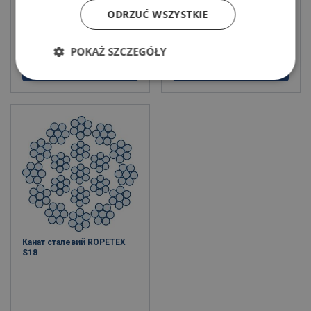
ODRZUĆ WSZYSTKIE
POKAŻ SZCZEGÓŁY
Подивитись товар
Подивитись товар
Канат сталевий ROPETEX
S18