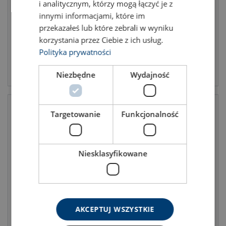
i analitycznym, którzy mogą łączyć je z
innymi informacjami, które im
przekazałeś lub które zebrali w wyniku
korzystania przez Ciebie z ich usług.
Polityka prywatności
Подивитись товар
Подивитись товар
Niezbędne
Wydajność
Targetowanie
Funkcjonalność
Niesklasyfikowane
Канат сталевий Vero 4
Канат сталевий verotop XP
AKCEPTUJ WSZYSTKIE