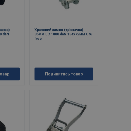
качка)
Храповий замок (тріскачка)
0 daN
35мм LC 1000 daN 134x72мм Cr6
free
овар
Подивитись товар