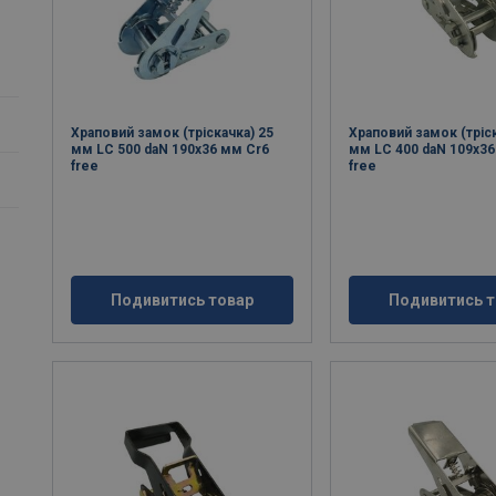
Храповий замок (тріскачка) 25
Храповий замок (тріск
мм LC 500 daN 190x36 мм Cr6
мм LC 400 daN 109x36
free
free
Подивитись товар
Подивитись т