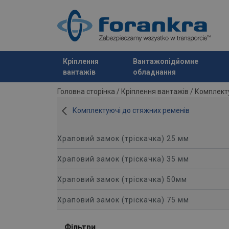
Кріплення
Вантажопідйомне
вантажів
обладнання
added to your quote
Головна сторінка
/
Кріплення вантажів
/
Комплекту
Комплектуючі до стяжних ременів
Храповий замок (тріскачка) 25 мм
Храповий замок (тріскачка) 35 мм
Храповий замок (тріскачка) 50мм
Храповий замок (тріскачка) 75 мм
Фільтри