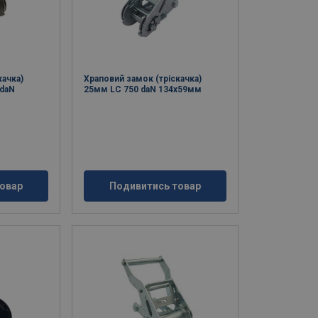
качка)
Храповий замок (тріскачка)
 daN
25мм LC 750 daN 134x59мм
овар
Подивитись товар