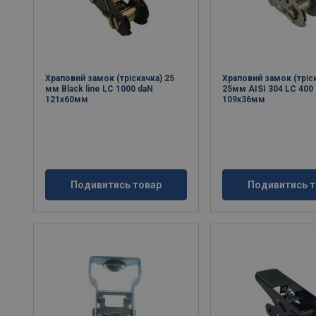
Храповий замок (тріскачка) 25
Храповий замок (тріс
мм Black line LC 1000 daN
25мм AISI 304 LC 400
121x60мм
109x36мм
Подивитись товар
Подивитись т