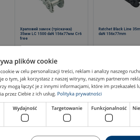
Храповий замок (тріскачка)
Ratchet Black Line 35
35мм LC 1500 daN 156x77мм Cr6
daN 156x77mm
free
żywa plików cookie
okie w celu personalizacji treści, reklam i analizy naszego ru
Подивитись товар
Подивитись т
je o tym, jak korzystasz z naszej witryny, naszym partnerom re
rzy mogą łączyć je z innymi informacjami, które im przekazałeś l
a przez Ciebie z ich usług.
Polityka prywatności
Wydajność
Targetowanie
Funkcjonalność
Ni