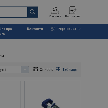
Контакт
Ваш запит
йся про
Контакти
Українська
kra
Continue
Request quotation
тем
Список
Таблиця
утні