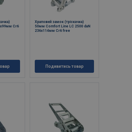
качка)
Храповий замок (тріскачка)
5x99мм Cr6
50мм Comfort Line LC 2500 daN
236x114мм Cr6 free
овар
Подивитись товар