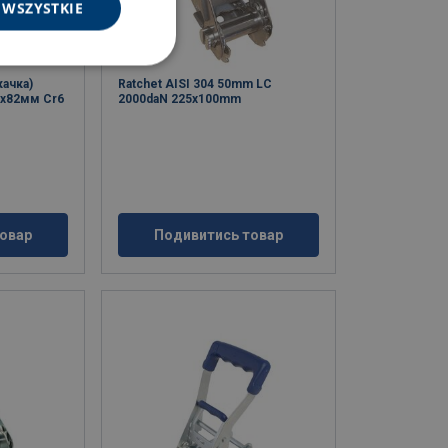
 WSZYSTKIE
качка)
Ratchet AISI 304 50mm LC
3x82мм Cr6
2000daN 225x100mm
овар
Подивитись товар