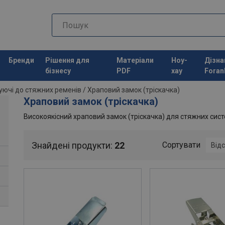
Бренди
Рішення для
Матеріали
Ноу-
Дізна
бізнесу
PDF
хау
Foran
ючі до стяжних ременів
/
Храповий замок (тріскачка)
Храповий замок (тріскачка)
Високоякісний храповий замок (тріскачка) для стяжних сис
Знайдені продукти:
22
Сортувати
Відс