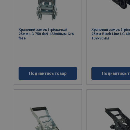
Храповий замок (тріскачка)
Храповий замок (тріс
25мм LC 750 daN 123x60мм Cr6
25мм Black Line LC 40
free
109x36мм
Подивитись товар
Подивитись т