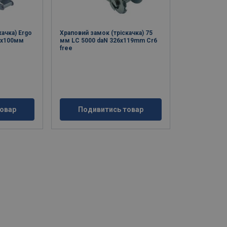
ачка) Ergo
Храповий замок (тріскачка) 75
3x100мм
мм LC 5000 daN 326x119mm Cr6
free
овар
Подивитись товар