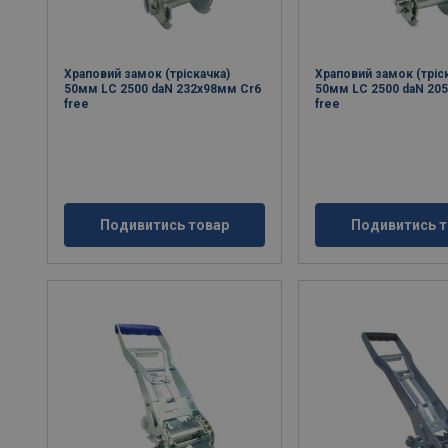
Храповий замок (тріскачка)
Храповий замок (тріс
50мм LC 2500 daN 232x98мм Cr6
50мм LC 2500 daN 20
free
free
Подивитись товар
Подивитись т