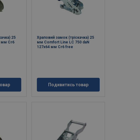
ачка) 25
Храповий замок (тріскачка) 25
 мм Cr6
мм Comfort Line LC 750 daN
127x64 мм Cr6 free
овар
Подивитись товар