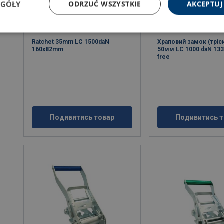
EGÓŁY
ODRZUĆ WSZYSTKIE
AKCEPTUJ
Ratchet 35mm LC 1500daN
Храповий замок (тріс
160x82mm
50мм LC 1000 daN 13
free
Подивитись товар
Подивитись т