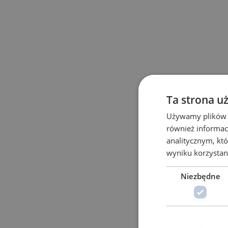
Ta strona u
Używamy plików co
również informac
analitycznym, któ
wyniku korzystani
Niezbędne