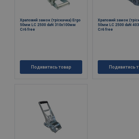
Храповий замок (тріскачка) Ergo
Храповий замок (тріск
50мм LC 2500 daN 310x100мм
50мм LC 2500 daN 40
Cr6 free
Cr6 free
Подивитись товар
Подивитись т