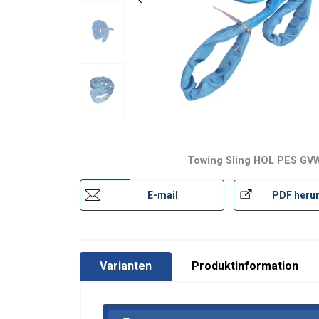
Towing Sling HOL PES GV
E-mail
PDF herun
Varianten
Produktinformation
Ta strona u
Używamy plików co