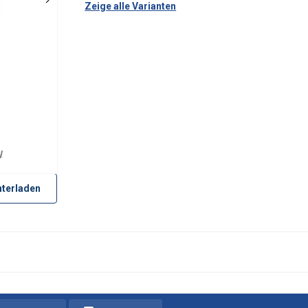
Zeige alle Varianten
W
terladen
żywa plików cookie
okie w celu personalizacji treści, reklam i analizy naszego ru