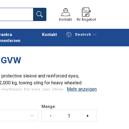
Kontakt
Ihr Angebot
rankra
Kontakt
Deutsch
nnenlernen
Fortfahren
Anfrage senden
S GVW
 protective sleeve and reinforced eyes,
42,000 kg, towing sling for heavy wheeled
Mehr anzeigen
 machinery, 6m long, very strong sling,
Menge: