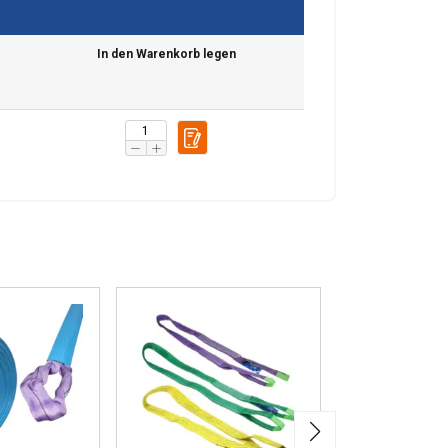
klamowym i
ENGLISH TRANSLATION
ub które zebrali w
In den Warenkorb legen
esklasyfikowane
 WSZYSTKIE