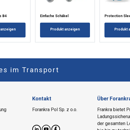
s B4
Einfache Schäkel
Protection Sle
 anzeigen
Produkt anzeigen
Produkt 
les im Transport
Kontakt
Über Forankr
ung
Forankra Pol Sp. z o.o.
Frankra bietet 
Ladungssicherun
der gesamten Lo