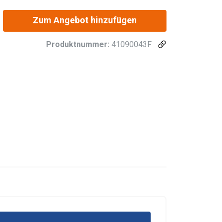
Zum Angebot hinzufügen
Produktnummer:
41090043F
chu. Udostępniamy
POLISH