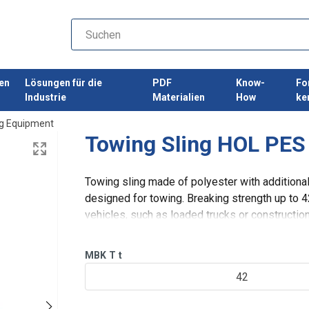
en
Lösungen für die
PDF
Know-
Fo
Industrie
Materialien
How
ke
g Equipment
Towing Sling HOL PE
Towing sling made of polyester with additional
designed for towing. Breaking strength up to 
vehicles, such as loaded trucks or construction
reinforced with loops at the ends.
MBK
T
t
42