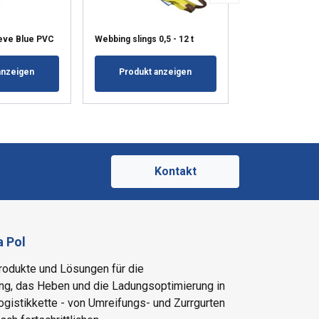
Runder Schäkel,
eve Blue PVC
Webbing slings 0,5 - 12 t
Omega
anzeigen
Produkt anzeigen
Produkt a
Kontakt
a Pol
Produkte und Lösungen für die
g, das Heben und die Ladungsoptimierung in
gistikkette - von Umreifungs- und Zurrgurten