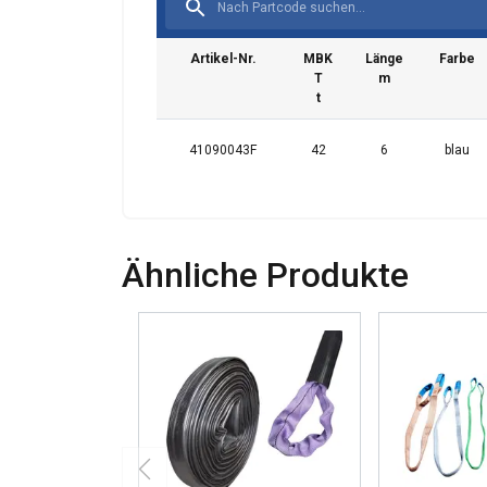
również informac
analitycznym, któ
wyniku korzystani
Artikel-Nr.
MBK
Länge
Farbe
T
m
t
Niezbędne
41090043F
42
6
blau
POKAŻ SZCZ
Ähnliche Produkte