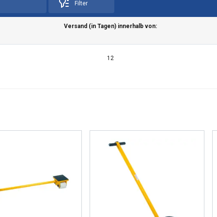
Filter
Versand (in Tagen) innerhalb von:
12
żywa plików cookie
okie w celu personalizacji treści, reklam i analizy naszego ru
je o tym, jak korzystasz z naszej witryny, naszym partnerom re
rzy mogą łączyć je z innymi informacjami, które im przekazałeś l
a przez Ciebie z ich usług.
Polityka prywatności
Wydajność
Targetowanie
Funkcjonalność
Ni
EGÓŁY
ODRZUĆ WSZYSTKIE
AKCEPTUJ