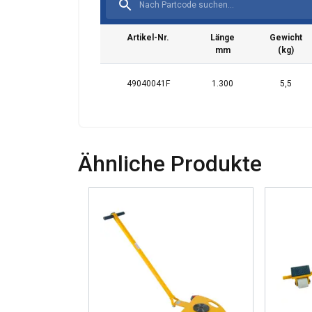
Artikel-Nr.
Länge
Gewicht
mm
(kg)
49040041F
1.300
5,5
Ta strona u
Używamy plików co
również informac
analitycznym, któ
Ähnliche Produkte
wyniku korzystani
Niezbędne
POKAŻ SZCZ