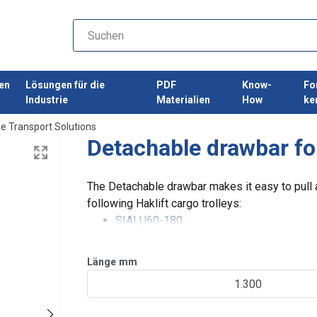
en
Lösungen für die
PDF
Know-
Fo
Industrie
Materialien
How
ke
e Transport Solutions
Detachable drawbar for
The Detachable drawbar makes it easy to pull a
following Haklift cargo trolleys:
SIALU60-180
SIALU60T-180T
Länge
mm
1.300