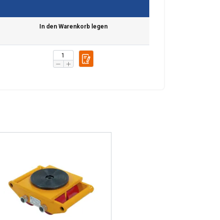
In den Warenkorb legen
chu. Udostępniamy
POLISH
klamowym i
ENGLISH TRANSLATION
ub które zebrali w
esklasyfikowane
 WSZYSTKIE