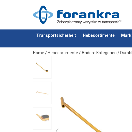
SIALU60-180
SIALU60T-180T
Transportsicherheit
Hebesortimente
Mark
Anfragen
Home
/
Hebesortimente
/
Andere Kategorien
/
Durabl